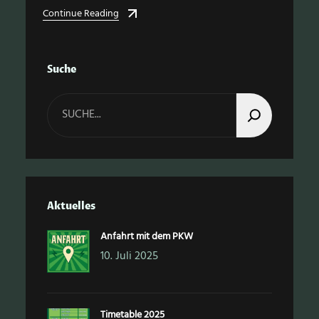
Continue Reading
Suche
S
e
a
r
c
h
Aktuelles
Anfahrt mit dem PKW
10. Juli 2025
Timetable 2025