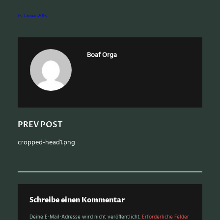
15. Januar 2015
Boaf Orga
PREV POST
cropped-head1.png
S
e
a
r
c
Schreibe einen Kommentar
h
Deine E-Mail-Adresse wird nicht veröffentlicht.
Erforderliche Felder