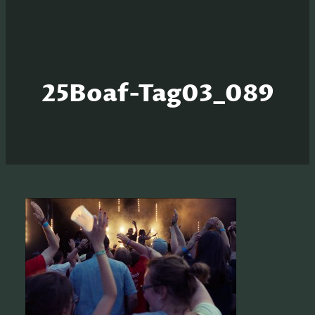
25Boaf-Tag03_089
S
e