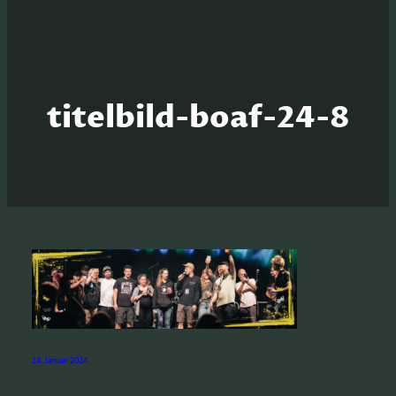
titelbild-boaf-24-8
S
e
a
24. Januar 2024
r