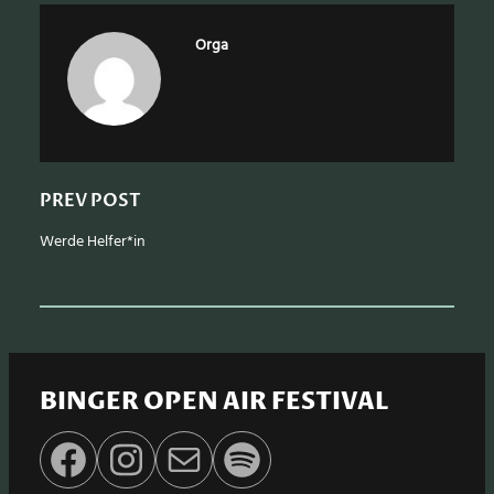
c
h
Orga
PREV POST
Werde Helfer*in
BINGER OPEN AIR FESTIVAL
Facebook
Instagram
E-Mail
Spotify