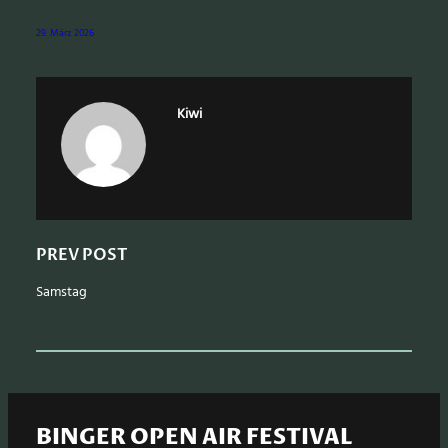
r
29. März 2026
c
h
Kiwi
PREV POST
Samstag
BINGER OPEN AIR FESTIVAL