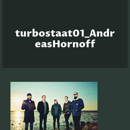
turbostaat01_Andr
easHornoff
S
e